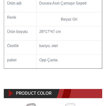
Ürün adı
Duvara Asılı Çamaşır Sepeti
Renk
Beyaz Gri
Ürün boyutu
28*17*47 cm
Özellik
banyo, otel
paket
Opp Çanta
Ağırlık
0.4kg