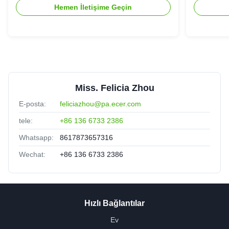
Hemen İletişime Geçin
Miss. Felicia Zhou
E-posta:
feliciazhou@pa.ecer.com
tele:
+86 136 6733 2386
Whatsapp:
8617873657316
Wechat:
+86 136 6733 2386
Hızlı Bağlantılar
Ev