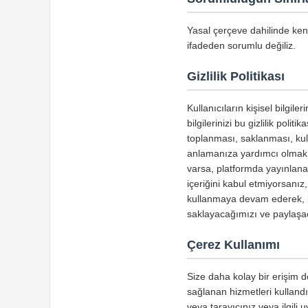
Yasal çerçeve dahilinde kend
ifadeden sorumlu değiliz.
Gizlilik Politikası
Kullanıcıların kişisel bilgi
bilgilerinizi bu gizlilik poli
toplanması, saklanması, kulla
anlamanıza yardımcı olmak iç
varsa, platformda yayınlanan i
içeriğini kabul etmiyorsanız
kullanmaya devam ederek, bil
saklayacağımızı ve paylaşa
Çerez Kullanımı
Size daha kolay bir erişim de
sağlanan hizmetleri kullandığ
veya tarayıcınız veya ilgili