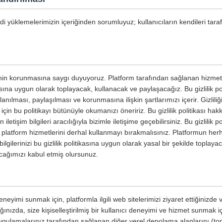
i yüklemelerimizin içeriğinden sorumluyuz; kullanıcıların kendileri tara
lerinin korunmasına saygı duyuyoruz. Platform tarafından sağlanan hizmetle
tikasına uygun olarak toplayacak, kullanacak ve paylaşacağız. Bu gizlilik polit
nılması, paylaşılması ve korunmasına ilişkin şartlarımızı içerir. Gizliliğ
in bu politikayı bütünüyle okumanızı öneririz. Bu gizlilik politikası ha
letişim bilgileri aracılığıyla bizimle iletişime geçebilirsiniz. Bu gizlilik p
, platform hizmetlerini derhal kullanmayı bırakmalısınız. Platformun herh
gilerinizi bu gizlilik politikasına uygun olarak yasal bir şekilde toplaya
cağımızı kabul etmiş olursunuz.
neyimi sunmak için, platformla ilgili web sitelerimizi ziyaret ettiğinizde
ınızda, size kişiselleştirilmiş bir kullanıcı deneyimi ve hizmet sunmak içi
 uygulamalarınız tarafından sağlanan diğer yerel depolama alanlarını (to