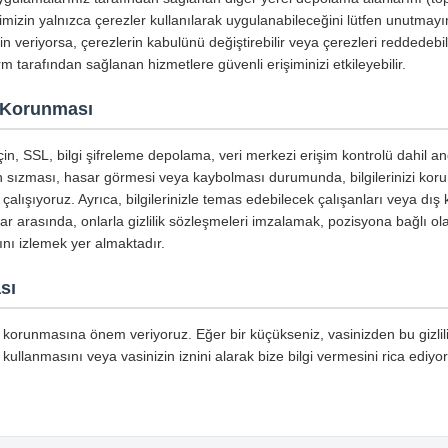
erimizin yalnızca çerezler kullanılarak uygulanabileceğini lütfen unutmayı
zin veriyorsa, çerezlerin kabulünü değiştirebilir veya çerezleri reddedebil
form tarafından sağlanan hizmetlere güvenli erişiminizi etkileyebilir.
in Korunması
çin, SSL, bilgi şifreleme depolama, veri merkezi erişim kontrolü dahil anc
in sızması, hasar görmesi veya kaybolması durumunda, bilgilerinizi kor
çalışıyoruz. Ayrıca, bilgilerinizle temas edebilecek çalışanları veya dış 
ar arasında, onlarla gizlilik sözleşmeleri imzalamak, pozisyona bağlı olara
nı izlemek yer almaktadır.
sı
in korunmasına önem veriyoruz. Eğer bir küçükseniz, vasinizden bu gizlilik
kullanmasını veya vasinizin iznini alarak bize bilgi vermesini rica ediyo