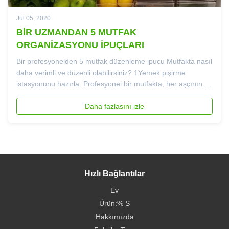
Jul 05, 2020
BİR UZMANDAN 5 MUTFAK
ORGANİZASYONU İPUÇLARI
Bir profesyonelden 5 mutfak düzenleme ipucu Mutfakta nasıl
daha verimli ve düzenli olabilirsiniz? 1Yemek pişirme
istasyonunu hazırla. Profesyonel bir mutfakta, her aşçının en
sık kullanılan aletlerini sakladığı kendi "stasyonu" vardır.Bu
yüzden kendi mutfağında bir tane kurmak iyi bir fikir...
Daha fazlasını izle
Hızlı Bağlantılar
Ev
Ürün:% S
Hakkımızda