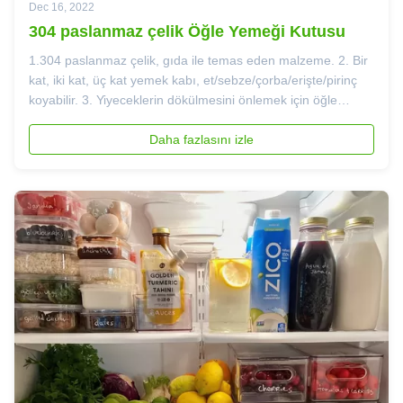
Dec 16, 2022
304 paslanmaz çelik Öğle Yemeği Kutusu
1.304 paslanmaz çelik, gıda ile temas eden malzeme. 2. Bir
kat, iki kat, üç kat yemek kabı, et/sebze/çorba/erişte/pirinç
koyabilir. 3. Yiyeceklerin dökülmesini önlemek için öğle
yemeği kutusuna yakın yerleşik güçlü sızdırmazlık halkası.
4. İki sıralı toka tasarımı, tek bir damlanın dışarı sızmadığ...
Daha fazlasını izle