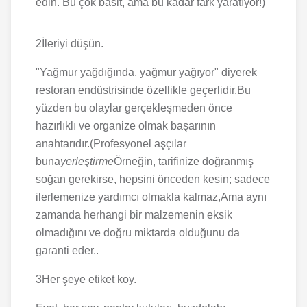
edin. Bu çok basit, ama bu kadar fark yaratıyor!)
2İleriyi düşün.
"Yağmur yağdığında, yağmur yağıyor" diyerek
restoran endüstrisinde özellikle geçerlidir.Bu
yüzden bu olaylar gerçekleşmeden önce
hazırlıklı ve organize olmak başarının
anahtarıdır.(Profesyonel aşçılar
buna
yerleştirme
Örneğin, tarifinize doğranmış
soğan gerekirse, hepsini önceden kesin; sadece
ilerlemenize yardımcı olmakla kalmaz,Ama aynı
zamanda herhangi bir malzemenin eksik
olmadığını ve doğru miktarda olduğunu da
garanti eder..
3Her şeye etiket koy.