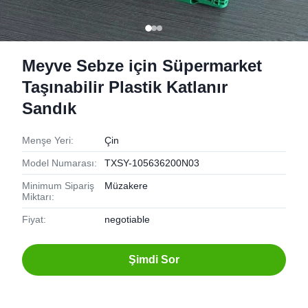
Meyve Sebze için Süpermarket
Taşınabilir Plastik Katlanır
Sandık
Menşe Yeri:
Çin
Model Numarası:
TXSY-105636200N03
Minimum Sipariş
Müzakere
Miktarı:
Fiyat:
negotiable
Şimdi Sor