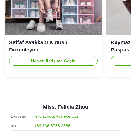
Şeffaf Ayakkabı Kutusu
Kaymaz 
Düzenleyici
Paspası
Hemen İletişime Geçin
Miss. Felicia Zhou
E-posta:
feliciazhou@pa.ecer.com
tele:
+86 136 6733 2386