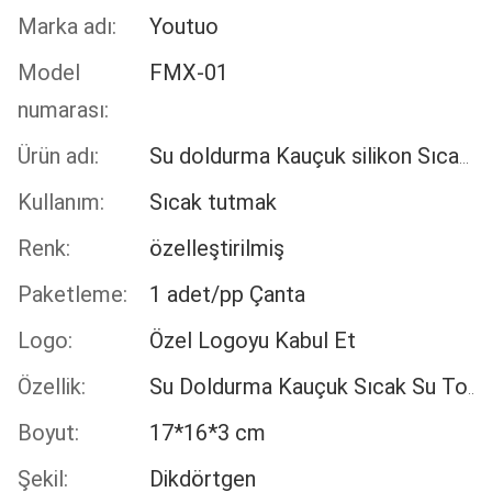
Marka adı:
Youtuo
Model
FMX-01
numarası:
Ürün adı:
Su doldurma Kauçuk silikon Sıcak Su Şişesi Torbası Sıcak Isı Paketi Sıcak
Kullanım:
Sıcak tutmak
Renk:
özelleştirilmiş
Paketleme:
1 adet/pp Çanta
Logo:
Özel Logoyu Kabul Et
Özellik:
Su Doldurma Kauçuk Sıcak Su Torbası
Boyut:
17*16*3 cm
Şekil:
Dikdörtgen