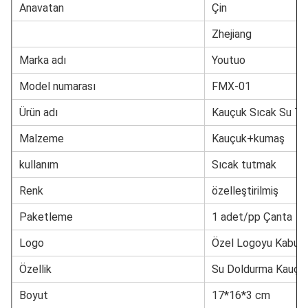
Anavatan
Çin
Zhejiang
Marka adı
Youtuo
Model numarası
FMX-01
Ürün adı
Kauçuk Sıcak Su To
Malzeme
Kauçuk+kumaş
kullanım
Sıcak tutmak
Renk
özelleştirilmiş
Paketleme
1 adet/pp Çanta
Logo
Özel Logoyu Kabul 
Özellik
Su Doldurma Kauçuk
Boyut
17*16*3 cm