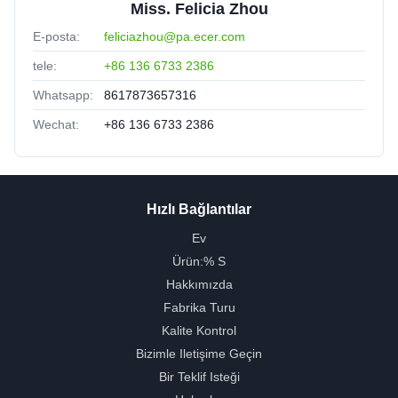
Miss. Felicia Zhou
E-posta:
feliciazhou@pa.ecer.com
tele:
+86 136 6733 2386
Whatsapp:
8617873657316
Wechat:
+86 136 6733 2386
Hızlı Bağlantılar
Ev
Ürün:% S
Hakkımızda
Fabrika Turu
Kalite Kontrol
Bizimle Iletişime Geçin
Bir Teklif Isteği