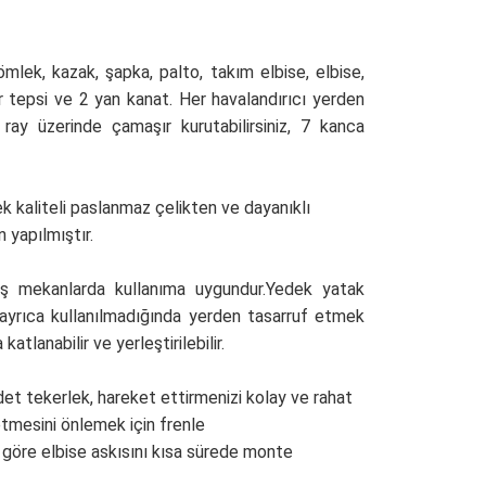
ömlek, kazak, şapka, palto, takım elbise, elbise, 
r tepsi ve 2 yan kanat. Her havalandırıcı yerden 
 ray üzerinde çamaşır kurutabilirsiniz, 7 kanca 
 kaliteli paslanmaz çelikten ve dayanıklı 
 yapılmıştır.
ış mekanlarda kullanıma uygundur.Yedek yatak 
, ayrıca kullanılmadığında yerden tasarruf etmek 
atlanabilir ve yerleştirilebilir.
det tekerlek, hareket ettirmenizi kolay ve rahat 
etmesini önlemek için frenle 
 göre elbise askısını kısa sürede monte 