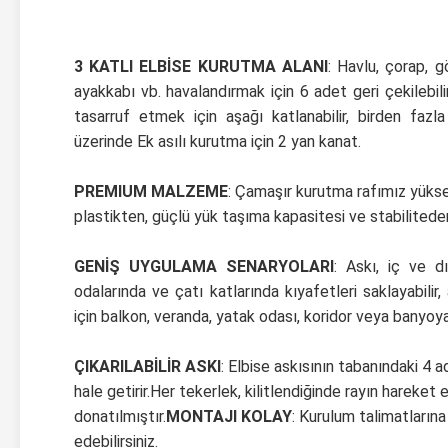
3 KATLI ELBİSE KURUTMA ALANI
: Havlu, çorap, g
ayakkabı vb. havalandırmak için 6 adet geri çekilebili
tasarruf etmek için aşağı katlanabilir, birden fazla
üzerinde Ek asılı kurutma için 2 yan kanat.
PREMIUM MALZEME
: Çamaşır kurutma rafımız yüksek
plastikten, güçlü yük taşıma kapasitesi ve stabiliteden
GENİŞ UYGULAMA SENARYOLARI
: Askı, iç ve d
odalarında ve çatı katlarında kıyafetleri saklayabilir
için balkon, veranda, yatak odası, koridor veya banyoya k
ÇIKARILABİLİR ASKI
: Elbise askısının tabanındaki 4 a
hale getirir.Her tekerlek, kilitlendiğinde rayın hareket 
donatılmıştır.
MONTAJI KOLAY
: Kurulum talimatlarına
edebilirsiniz.