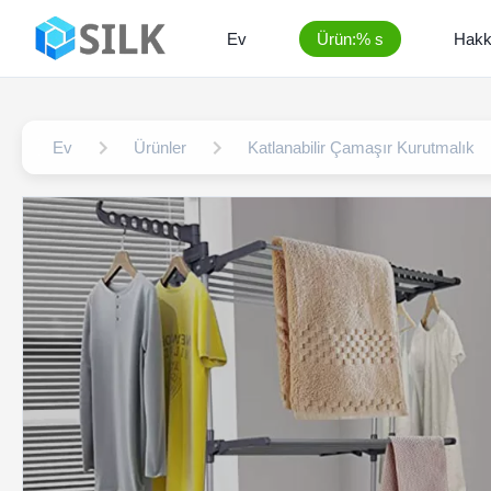
Ev
Ürün:% s
Hakk
Ev
Ürünler
Katlanabilir Çamaşır Kurutmalık