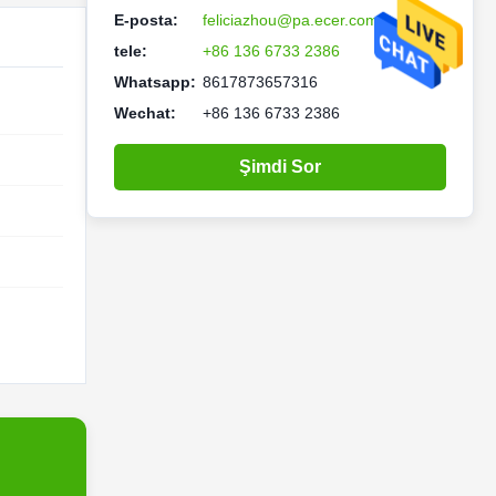
E-posta:
feliciazhou@pa.ecer.com
tele:
+86 136 6733 2386
Whatsapp:
8617873657316
Wechat:
+86 136 6733 2386
Şimdi Sor