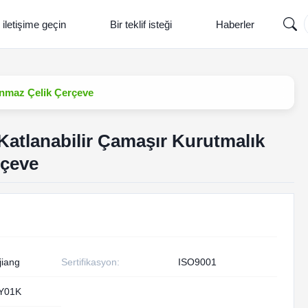
 iletişime geçin
Bir teklif isteği
Haberler
lanmaz Çelik Çerçeve
ı Katlanabilir Çamaşır Kurutmalık
rçeve
jiang
Sertifikasyon:
ISO9001
Y01K