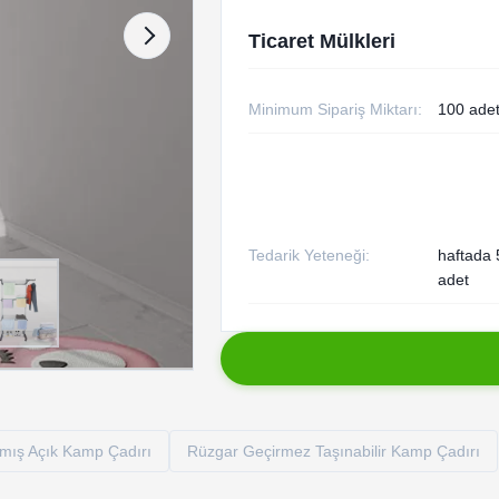
Ticaret Mülkleri
Minimum Sipariş Miktarı:
100 ade
Tedarik Yeteneği:
haftada
adet
ılmış Açık Kamp Çadırı
Rüzgar Geçirmez Taşınabilir Kamp Çadırı