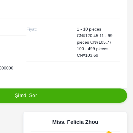
t
Fiyat:
1 - 10 pieces
CN¥120.45 11 - 99
pieces CN¥105.77
100 - 499 pieces
CN¥103.69
 500000
Ş
i
m
d
i
S
o
r
Miss. Felicia Zhou