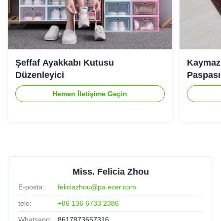
Şeffaf Ayakkabı Kutusu
Kaymaz 
Düzenleyici
Paspası
Hemen İletişime Geçin
Miss. Felicia Zhou
E-posta:
feliciazhou@pa.ecer.com
tele:
+86 136 6733 2386
Whatsapp:
8617873657316