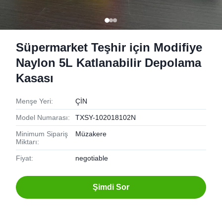
Süpermarket Teşhir için Modifiye
Naylon 5L Katlanabilir Depolama
Kasası
Menşe Yeri:
ÇİN
Model Numarası:
TXSY-102018102N
Minimum Sipariş
Müzakere
Miktarı:
Fiyat:
negotiable
Şimdi Sor