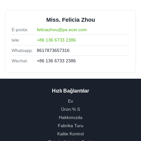
Miss. Felicia Zhou
E-posta:
feliciazhou@pa.ecer.com
tele:
+86 136 6733 2386
Whatsapp:
8617873657316
Wechat:
+86 136 6733 2386
Hızlı Bağlantılar
Ev
Ürün:% S
Hakkımızda
Fabrika Turu
Kalite Kontrol