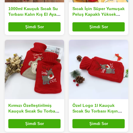
1000ml Kauçuk Sıcak Su
Sıcak İçin Süper Yumuşak
Torbası Kalın Kış El Ayak
Peluş Kapaklı Yüksek
Isıtıcı Su Şişesi
Kapasiteli Kauçuk Isı Su
Torbası
Şimdi Sor
Şimdi Sor
Kırmızı Özelleştirilmiş
Özel Logo 1l Kauçuk
Kauçuk Sıcak Su Torbası
Sıcak Su Torbası Kışın
Sızdırmazlık Kanıtı
Sıcak Tutar
Şimdi Sor
Şimdi Sor