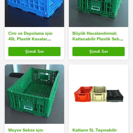
Ciro ve Depolama için
Büyük Havalandırmalı
40L Plastik Kasalar
Katlanabilir Plastik Sebze
Katlanabilir Hasır Duvar
Kasası 40 Litre Yeşil
Şimdi Sor
Şimdi Sor
Meyve Sebze için
Katlanır 5L Taşınabilir