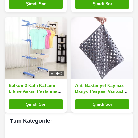
Kurutma Rafı
Çelik Çerçeve
Şimdi Sor
Şimdi Sor
VIDEO
Balkon 3 Katlı Katlanır
Anti Bakteriyel Kaymaz
Elbise Askısı Paslanmaz
Banyo Paspası Vantuzlu
Çelik Çok Fonksiyonlu
Boşaltma Delikleri
Şimdi Sor
Şimdi Sor
Tüm Kategoriler