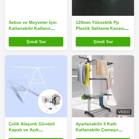
Sebze ve Meyveler İçin
120mm Yükseklik Pp
Katlanabilir Katlanır
Plastik Saklama Kasası
Plastik Havalandırmalı
Sebze İçin 5L Açık Yeşil
Sandık
Şimdi Sor
Şimdi Sor
VIDEO
Çelik Alaşımlı Gövdeli
Ayarlanabilir 3 Katlı
Kapalı ve Açık
Katlanabilir Çamaşır
Katlanabilir Giysi
Kurutmalık Paslanmaz