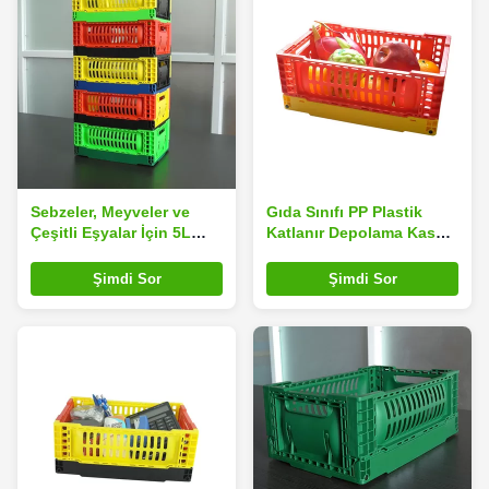
Sebzeler, Meyveler ve
Gıda Sınıfı PP Plastik
Çeşitli Eşyalar İçin 5L
Katlanır Depolama Kasası
Plastik Katlanır Kasalar
5L Çok Renkli
Şimdi Sor
Şimdi Sor