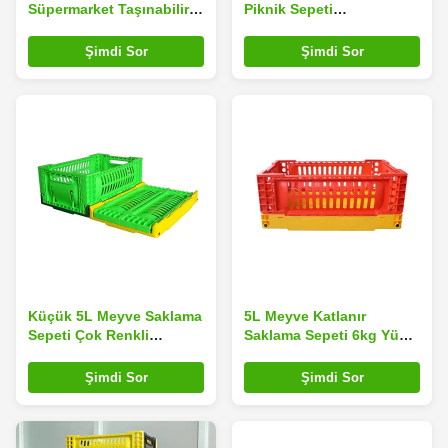
Süpermarket Taşınabilir
Piknik Sepeti
Plastik Katlanır Sandık
Gönderilmeye Hazır 6kg
Yük
Şimdi Sor
Şimdi Sor
Küçük 5L Meyve Saklama
5L Meyve Katlanır
Sepeti Çok Renkli
Saklama Sepeti 6kg Yüklü
Seçenekler Katlanır
Çok Renkli Seçenekler
Şimdi Sor
Şimdi Sor