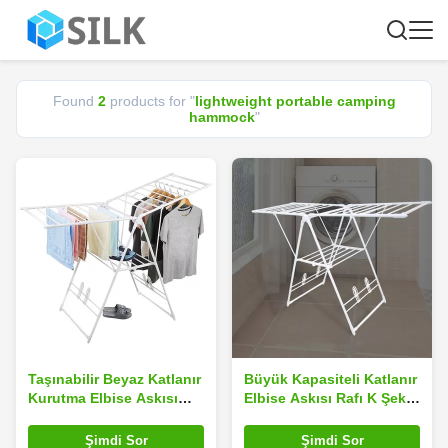
Found
2
products for "
lightweight portable camping
hammock
"
Taşınabilir Beyaz Katlanır
Büyük Kapasiteli Katlanır
Kurutma Elbise Askısı
Elbise Askısı Rafı K Şekli
Paslanmaz Çelik
2 Katmanlı
Şimdi Sor
Şimdi Sor