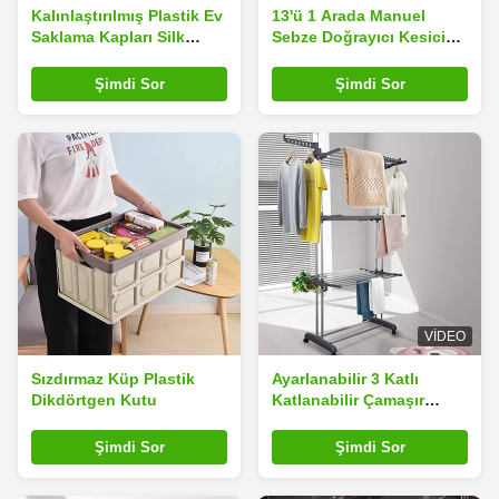
Kalınlaştırılmış Plastik Ev
13'ü 1 Arada Manuel
Saklama Kapları Silk
Sebze Doğrayıcı Kesici
Road Enterprise Yeniden
Mutfak Aletleri
Kullanılabilir Toz
Şimdi Sor
Şimdi Sor
Geçirmez Çevre Dostu
VIDEO
Sızdırmaz Küp Plastik
Ayarlanabilir 3 Katlı
Dikdörtgen Kutu
Katlanabilir Çamaşır
Kurutmalık Paslanmaz
Çelik Çerçeve
Şimdi Sor
Şimdi Sor