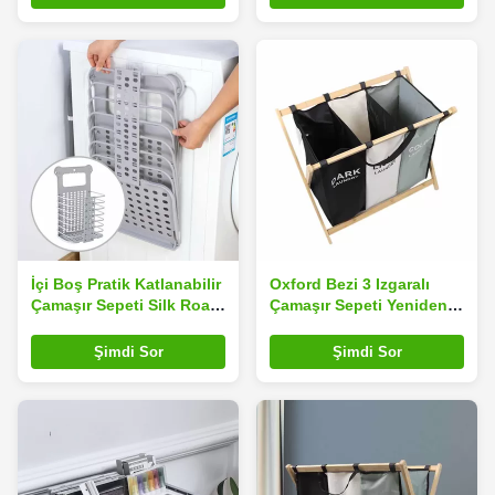
İçi Boş Pratik Katlanabilir
Oxford Bezi 3 Izgaralı
Çamaşır Sepeti Silk Road
Çamaşır Sepeti Yeniden
Enterprise Duvara Monte
Kullanılabilir Çevre Dostu
Dayanıklı
Ağırlık 2.05kg Yerden
Şimdi Sor
Şimdi Sor
Tasarruf