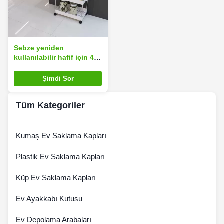
Sebze yeniden
kullanılabilir hafif için 4
Tier İnce Mutfak Arabası
Raf Kurulumu kolay
Şimdi Sor
Tüm Kategoriler
Kumaş Ev Saklama Kapları
Plastik Ev Saklama Kapları
Küp Ev Saklama Kapları
Ev Ayakkabı Kutusu
Ev Depolama Arabaları