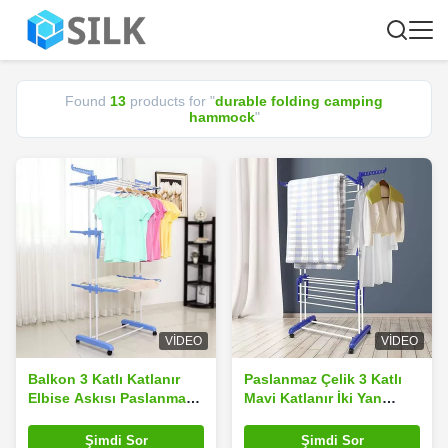
Found
13
products for "
durable folding camping
hammock
"
VIDEO
VIDEO
Balkon 3 Katlı Katlanır
Paslanmaz Çelik 3 Katlı
Elbise Askısı Paslanmaz
Mavi Katlanır İki Yan
Çelik Çok Fonksiyonlu
Kanatlı Çamaşır
Kurutmalık
Şimdi Sor
Şimdi Sor