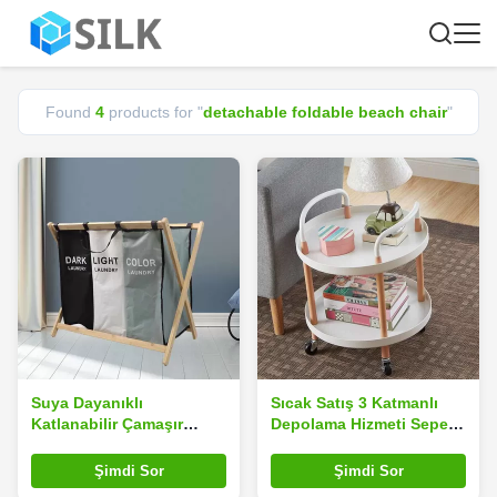
Found
4
products for "
detachable foldable beach chair
"
Suya Dayanıklı
Sıcak Satış 3 Katmanlı
Katlanabilir Çamaşır
Depolama Hizmeti Sepeti
Sepeti
Hasır Paslanmaz Çelik
Tekerlekli Depolama
Şimdi Sor
Şimdi Sor
Arabası