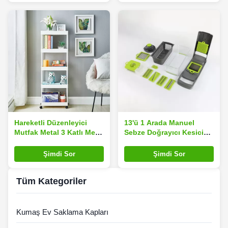
Hareketli Düzenleyici
13'ü 1 Arada Manuel
Mutfak Metal 3 Katlı Metal
Sebze Doğrayıcı Kesici
Yardımcı Sepet 3 Katlı
Mutfak Aletleri
Şimdi Sor
Şimdi Sor
Tüm Kategoriler
Kumaş Ev Saklama Kapları